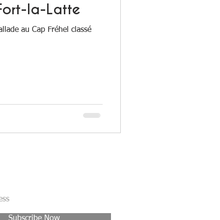
ort-la-Latte
allade au Cap Fréhel classé
 pas nos dernières nouveautés
Subscribe Now