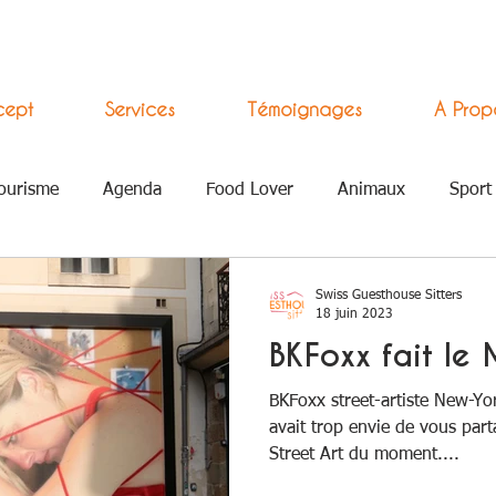
cept
Services
Témoignages
A Prop
ourisme
Agenda
Food Lover
Animaux
Sport
 Numérique
Swiss Guesthouse Sitters
18 juin 2023
BKFoxx fait le
BKFoxx street-artiste New-Yo
avait trop envie de vous par
Street Art du moment....