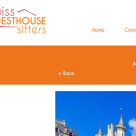
Home
Con
M
< Back