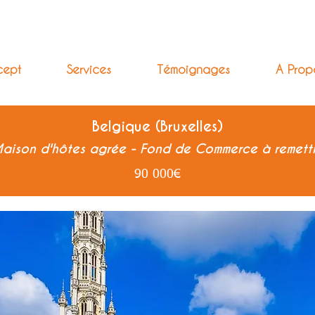
cept
Services
Témoignages
A Prop
Belgique (Bruxelles)
aison d'hôtes agrée - Fond de Commerce à remett
90 000€