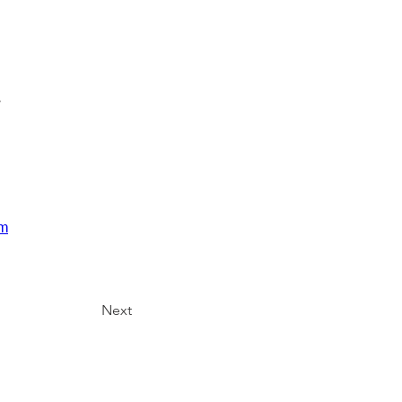
.
om
Next
 pas nos dernières nouveautés