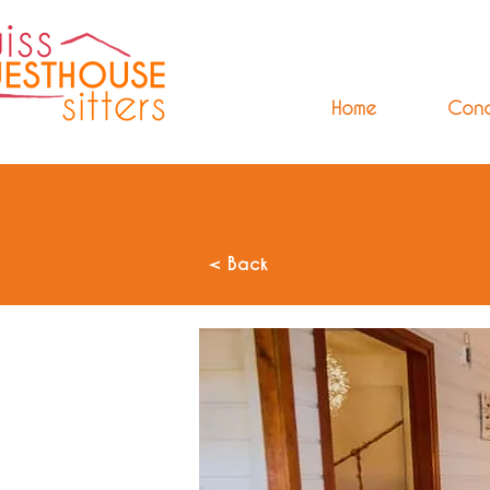
Home
Con
< Back