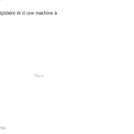
igidaire et d une machine à 
Next
 pas nos dernières nouveautés