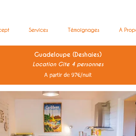
cept
Services
Témoignages
A Prop
Guadeloupe (Deshaies)
Location Gîte 4 personnes
A partir de 97€/nuit