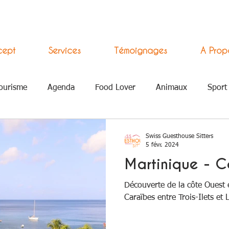
cept
Services
Témoignages
A Prop
ourisme
Agenda
Food Lover
Animaux
Sport
 Numérique
Swiss Guesthouse Sitters
5 févr. 2024
Martinique - C
Découverte de la côte Ouest e
Caraïbes entre Trois-Ilets et